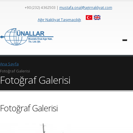
+90 (232) 4362503
|
mustafa.onal@agirnakliyat.com
Ağır Nakliyat Taşımacılığı
Ana Sayfa
Fotoğraf Galerisi
Fotoğraf Galerisi
Fotoğraf Galerisi