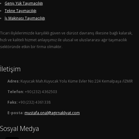
Geniş Yük Taşımacılığı
Tekne Taşımacılığı
İş Makinası Taşımacılığı
Ticari ilişkilerimizde karşılıklı güven ve dürüst davranış ilkesine bağlı kalarak,
hızlı ve kaliteli hizmet anlayışımız ile ulusal ve uluslararası ağır taşımacılık
sektöründe etkin bir firma olmaktır.
İletişim
Adres:
Kuyucak Mah.Kuyucak Yolu Küme Evler No:224 Kemalpaşa /İZMİR
Telefon:
+90 (232) 4362503
Faks:
+90 (232) 4361338
E-posta:
mustafa.onal@agirnakliyat.com
Sosyal Medya