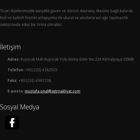
Ticari ilişkilerimizde karşılıklı güven ve dürüst davranış ilkesine bağlı kalarak,
hızlı ve kaliteli hizmet anlayışımız ile ulusal ve uluslararası ağır taşımacılık
sektöründe etkin bir firma olmaktır.
İletişim
Adres:
Kuyucak Mah.Kuyucak Yolu Küme Evler No:224 Kemalpaşa /İZMİR
Telefon:
+90 (232) 4362503
Faks:
+90 (232) 4361338
E-posta:
mustafa.onal@agirnakliyat.com
Sosyal Medya