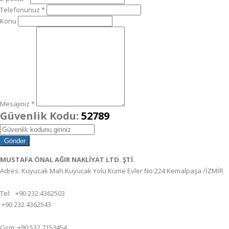
Telefonunuz *
Konu
Mesajınız *
Güvenlik Kodu:
52789
MUSTAFA ÖNAL AĞIR NAKLİYAT LTD. ŞTİ.
Adres: Kuyucak Mah.Kuyucak Yolu Küme Evler No:224 Kemalpaşa /İZMİR
Tel: +90 232 4362503
+90 232 4362543
Gsm: +90 532 7153454