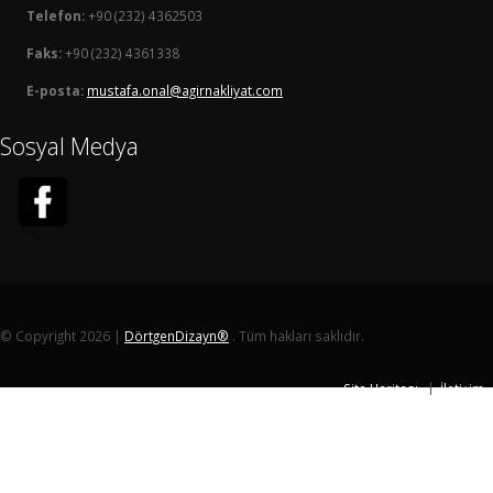
Telefon:
+90 (232) 4362503
Faks:
+90 (232) 4361338
E-posta:
mustafa.onal@agirnakliyat.com
Sosyal Medya
© Copyright 2026 |
DörtgenDizayn®
. Tüm hakları saklıdır.
Site Haritası
İletişim