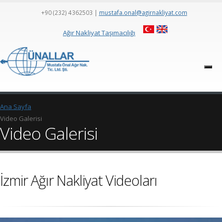
+90 (232) 4362503
|
mustafa.onal@agirnakliyat.com
Ağır Nakliyat Taşımacılığı
Ana Sayfa
Video Galerisi
Video Galerisi
İzmir Ağır Nakliyat Videoları