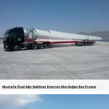
Mustafa Önal Ağır Nakliyat Enercon Mordoğan Res Projesi